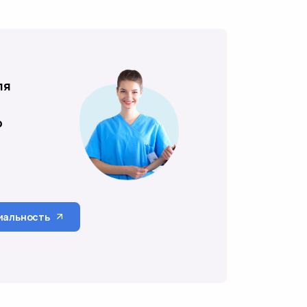
ля
о
иальность