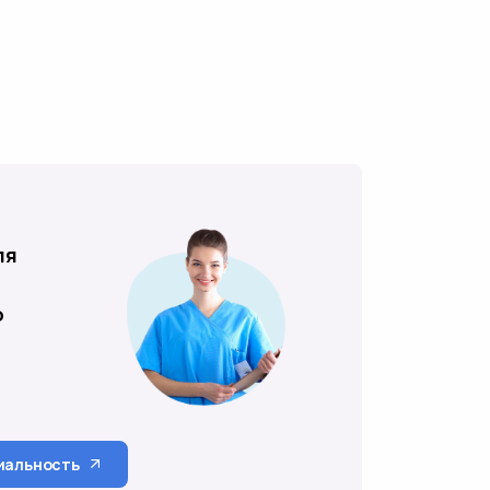
ля
о
иальность