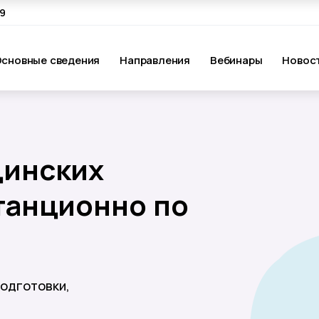
69
сновные сведения
Направления
Вебинары
Новос
цинских
танционно по
одготовки,