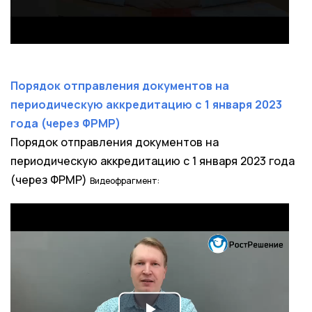
a
y
V
Порядок отправления документов на
периодическую аккредитацию с 1 января 2023
i
года (через ФРМР)
d
Порядок отправления документов на
периодическую аккредитацию с 1 января 2023 года
e
(через ФРМР)
Видеофрагмент:
o