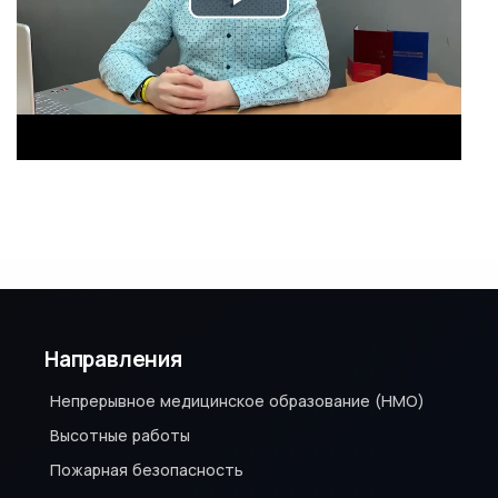
P
l
a
y
V
i
d
Направления
e
Непрерывное медицинское образование (НМО)
o
Высотные работы
Пожарная безопасность